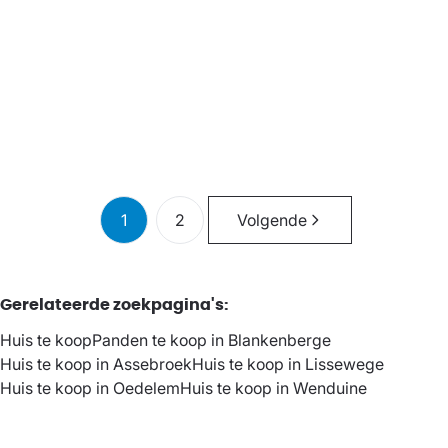
Bel-etage met een Lichtrijke Leefruimte,
Grote Garage en een Zuidgerichte Tuin
3
1
187
m²
285
m²
1
2
Volgende
Gerelateerde zoekpagina's
:
Huis te koop
Panden te koop in Blankenberge
Huis te koop in Assebroek
Huis te koop in Lissewege
Huis te koop in Oedelem
Huis te koop in Wenduine