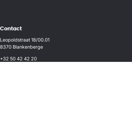
Contact
Leopoldstraat 18/00.01
8370 Blankenberge
+32 50 42 42 20
info@immo-blankenberge.be
Openingsuren
Maandag - vrijdag
9u00 - 12u30 & 14u00 - 18u00
Woensdag en zaterdag
10u00 - 12u30 & 14u00 - 16u30
Zondag op afspraak
Volg ons