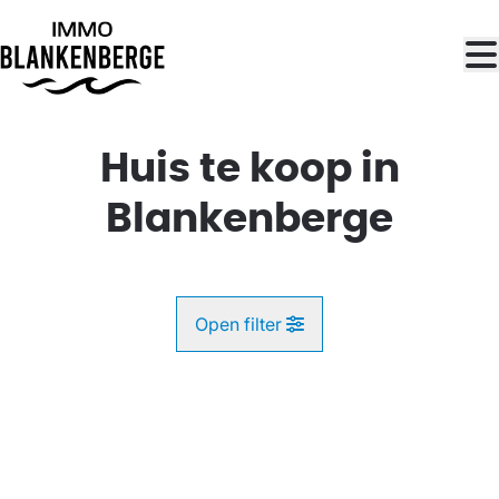
Ga naar hoofdinhoud
Huis te koop in
Blankenberge
Open filter
Gemeente
NIEUW
Blankenberge (8370)
Remove
Kaartweergave