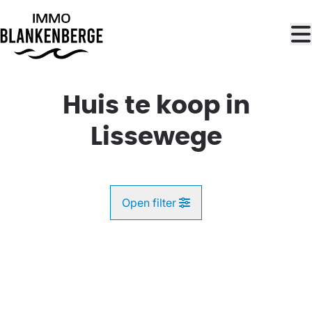
Ga naar hoofdinhoud
Huis te koop in
Lissewege
Open filter
Gemeente
VERKOCHT
Lissewege (8380)
Remove
Kaartweergave