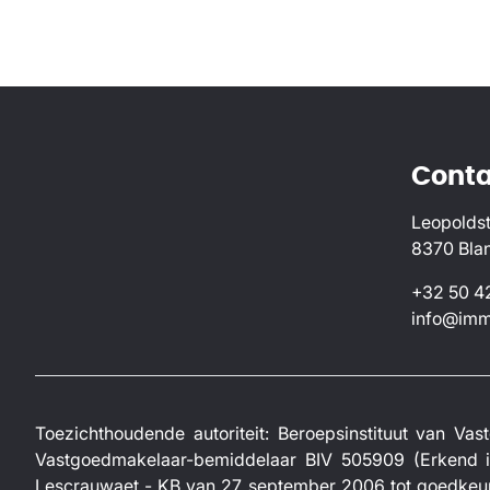
Conta
Leopoldst
8370 Bla
+32 50 4
info@imm
Toezichthoudende autoriteit: Beroepsinstituut van 
Vastgoedmakelaar-bemiddelaar BIV 505909 (Erkend in
Lescrauwaet - KB van 27 september 2006 tot goedkeu