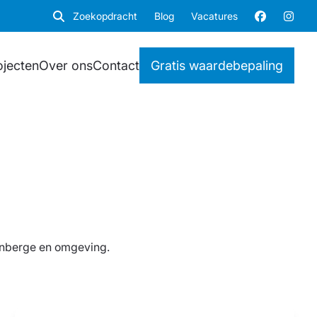
Zoekopdracht
Blog
Vacatures
ojecten
Over ons
Contact
Gratis waardebepaling
kenberge en omgeving.