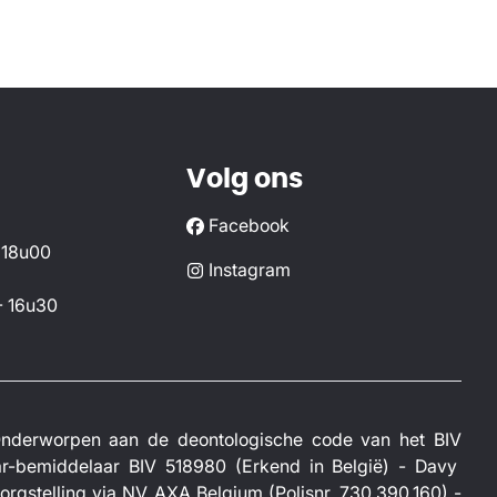
Volg ons
Facebook
 18u00
Instagram
- 16u30
- Onderworpen aan de deontologische code van het
BIV
r-bemiddelaar BIV 518980 (Erkend in België) - Davy
rgstelling via NV AXA Belgium (Polisnr. 730.390.160) -