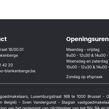
ct
Openingsuren
raat 18/00.01
Maandag - vrijdag
nkenberge
9u00 - 12u30 & 14u00 -
Woensdag en zaterdag
2 42 20
10u00 - 12u30 & 14u00 
o-blankenberge.be
Zondag op afspraak
Vastgoedmakelaars, Luxemburgstraat 16B te 1000 Brussel 
 België) - Sven Vandergunst - Stagiair vastgoedmakelaa
ring van het reglement van
plichtenleer van het BIV.
BA en bo