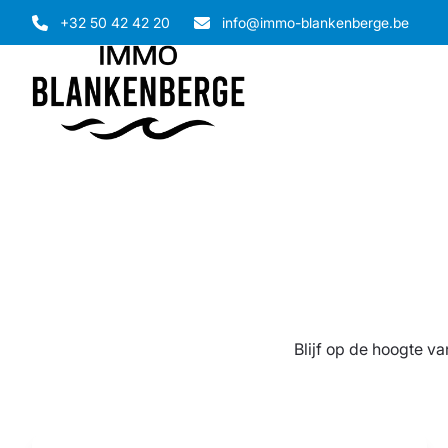
Ga naar hoofdinhoud
+32 50 42 42 20
info@immo-blankenberge.be
Blijf op de hoogte v