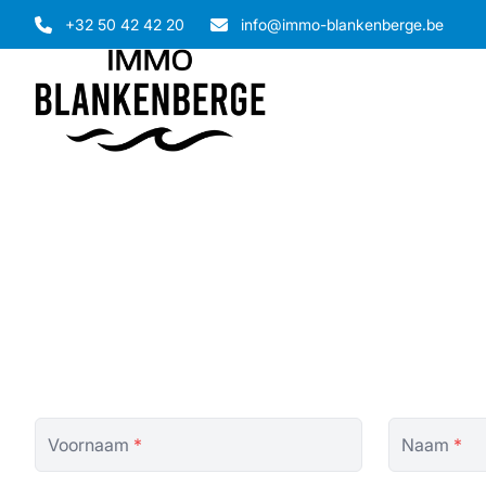
Ga naar hoofdinhoud
+32 50 42 42 20
info@immo-blankenberge.be
Voornaam
*
Naam
*