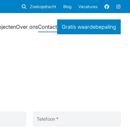
Zoekopdracht
Blog
Vacatures
ojecten
Over ons
Contact
Gratis waardebepaling
Telefoon
*