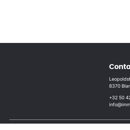
Conta
Leopoldst
8370 Bla
+32 50 4
info@imm