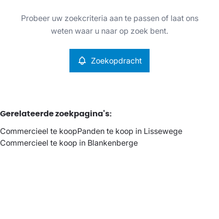
Type
Probeer uw zoekcriteria aan te passen of laat ons
Commercieel
Zoekopdracht
Remove
weten waar u naar op zoek bent.
Sorteer op
Zoekopdracht
Meer criteria
Min. budget
Gerelateerde zoekpagina's
:
Commercieel te koop
Panden te koop in Lissewege
Max. budget
Commercieel te koop in Blankenberge
Zoeken