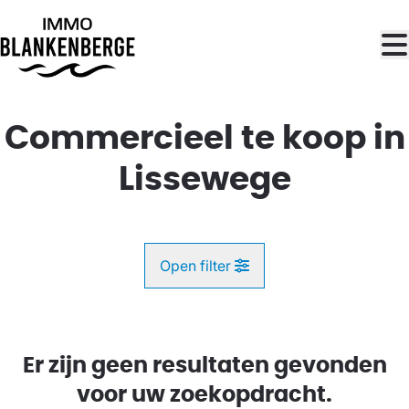
Ga naar hoofdinhoud
Commercieel te koop in
Lissewege
Open filter
Gemeente
Lissewege (8380)
Er zijn geen resultaten gevonden
Remove
Kaartweergave
voor uw zoekopdracht.