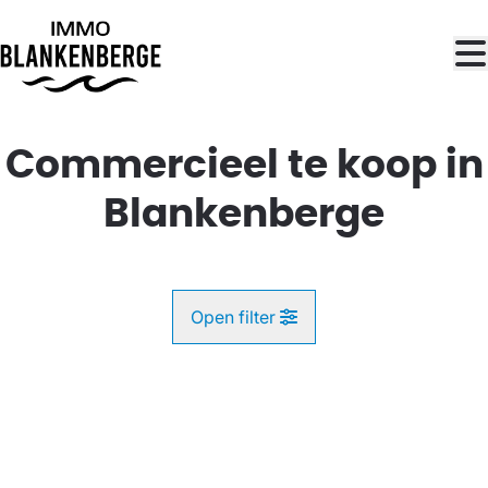
Ga naar hoofdinhoud
Commercieel te koop in
Blankenberge
Open filter
Gemeente
NIEUW
Blankenberge (8370)
Remove
Kaartweergave