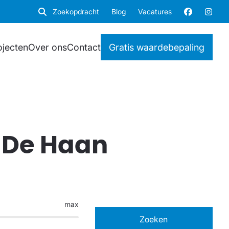
Zoekopdracht
Blog
Vacatures
ojecten
Over ons
Contact
Gratis waardebepaling
n De Haan
max
Zoeken