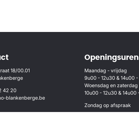
ct
Openingsuren
raat 18/00.01
Maandag - vrijdag
nkenberge
9u00 - 12u30 & 14u00 -
Woensdag en zaterdag
2 42 20
10u00 - 12u30 & 14u00 
o-blankenberge.be
Zondag op afspraak
Vastgoedmakelaars, Luxemburgstraat 16B te 1000 Brussel 
 België) - Sven Vandergunst - Stagiair vastgoedmakelaa