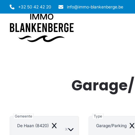
Ga naar hoofdinhoud
+32 50 42 42 20
info@immo-blankenberge.be
Garage/P
Gemeente
Type
De Haan (8420)
Garage/Parking
Remove
Re