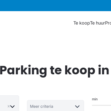
Te koop
Te huur
Pr
arking te koop i
min
move
Meer criteria