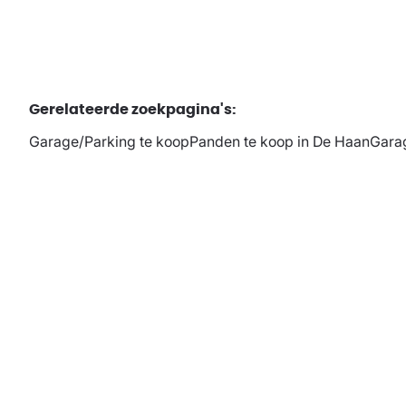
Gerelateerde zoekpagina's
:
Garage/Parking te koop
Panden te koop in De Haan
Garag