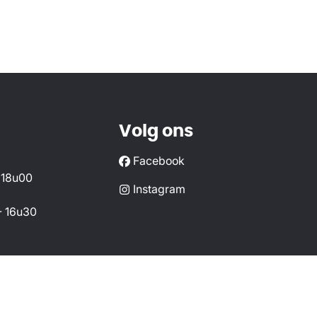
Volg ons
Facebook
 18u00
Instagram
- 16u30
- Onderworpen aan de deontologische code van het
BIV
r-bemiddelaar BIV 518980 (Erkend in België) - Davy