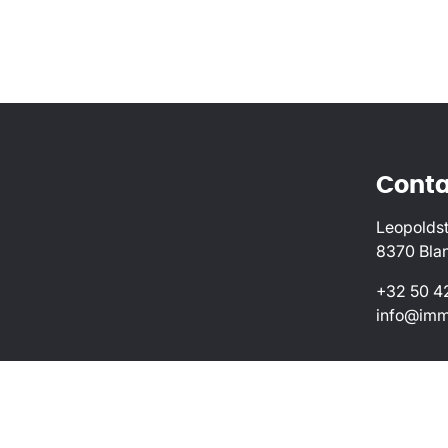
Conta
Leopoldst
8370 Bla
+32 50 4
info@imm
Toezichthoudende autoriteit: Beroepsinstituut van 
Vastgoedmakelaar-bemiddelaar BIV 505909 (Erkend in