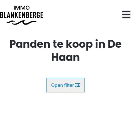
Ga naar hoofdinhoud
Panden te koop in De
Haan
Open filter
Gemeente
OPTIE
De Haan (8420)
Remove
Kaartweergave