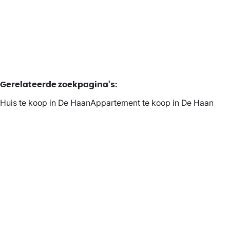
4
1
166
m²
603
m²
Gerelateerde zoekpagina's
:
Huis te koop in De Haan
Appartement te koop in De Haan