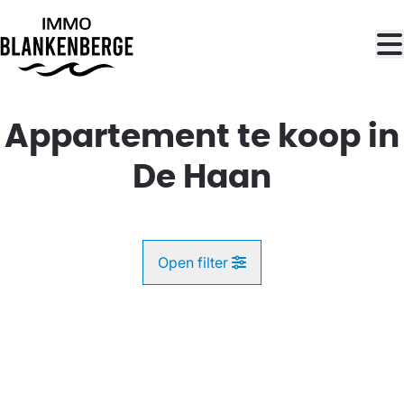
Ga naar hoofdinhoud
Appartement te koop in
De Haan
Open filter
Gemeente
OPTIE
De Haan (8420)
Remove
Kaartweergave