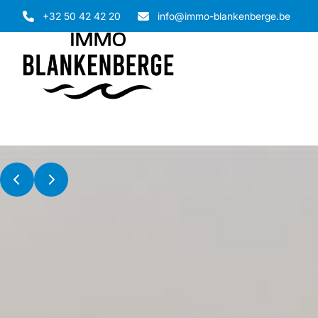
Ga naar hoofdinhoud
+32 50 42 42 20
info@immo-blankenberge.be