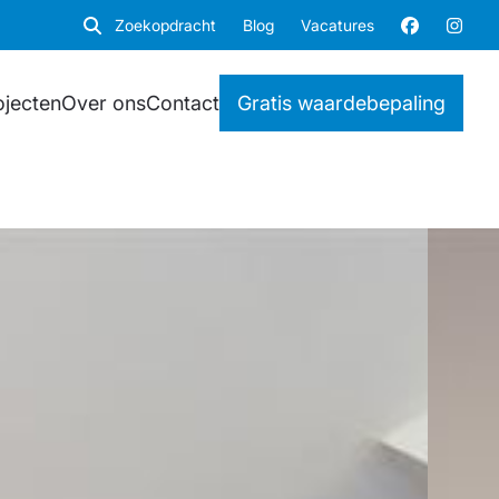
Zoekopdracht
Blog
Vacatures
ojecten
Over ons
Contact
Gratis waardebepaling