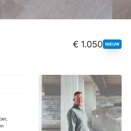
€ 1.050
NIEUW
oer,
en