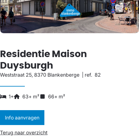
Residentie Maison
Duysburgh
Weststraat 25, 8370 Blankenberge
|
ref.
82
1
+
63
+
m²
66
+
m²
Info aanvragen
Terug naar overzicht